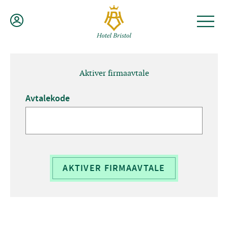
Hopp
til
innhold
Aktiver firmaavtale
Avtalekode
AKTIVER FIRMAAVTALE