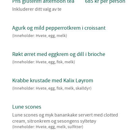
Pris glutenfri afternoon tea
685 kr per person
Inkluderer ditt valg av te
Agurk og mild pepperrotkrem i croissant
(Inneholder: Hvete, egg, melk)
Røkt ørret med eggkrem og dill i brioche
(Inneholder: Hvete, egg, fisk, melk)
Krabbe krustade med Kalix Løyrom
(Inneholder: Hvete, egg, fisk, melk, skalldyr)
Lune scones
Lune scones og myk banankake servert med clotted
cream, sitronkrem og sesongens syltetøy
(Inneholder: Hvete, egg, melk, sulfitter)