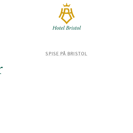
TILBAKE
SPISE PÅ BRISTOL
TIL
r