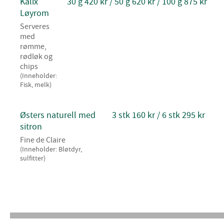
Kalix
30 g 420 kr / 50 g 620 kr / 100 g 875 kr
Løyrom
Serveres
med
rømme,
rødløk og
chips
(Inneholder:
Fisk, melk)
Østers naturell med
3 stk 160 kr / 6 stk 295 kr
sitron
Fine de Claire
(Inneholder: Bløtdyr,
sulfitter)