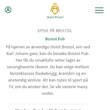
Hopp
til
innhold
TILBAKE
SPISE PÅ BRISTOL
TIL
Bristol Pub
På hjørnet av ærverdige Hotel Bristol, rett ved
Karl Johans gate, kan du besøke Bristol Pub.
Her får du smakfulle retter laget av
sesongbaserte råvarer. Du kan velge mellom
førsteklasses flaskebrygg, krantårn og en
anstendig vinliste. Alt kan nytes til sport på
TV, om du ønsker det. Se vår varierte meny
under.