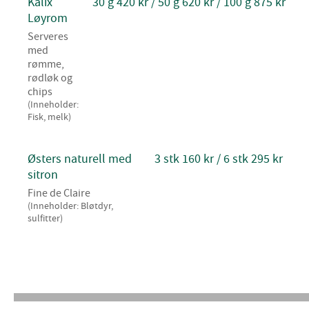
Kalix
30 g 420 kr / 50 g 620 kr / 100 g 875 kr
Løyrom
Serveres
med
rømme,
rødløk og
chips
(Inneholder:
Fisk, melk)
Østers naturell med
3 stk 160 kr / 6 stk 295 kr
sitron
Fine de Claire
(Inneholder: Bløtdyr,
sulfitter)