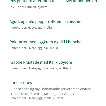
Pris glutenfri afternoon tea
685 kr per person
Inkluderer ditt valg av te
Agurk og mild pepperrotkrem i croissant
(Inneholder: Hvete, egg, melk)
Røkt ørret med eggkrem og dill i brioche
(Inneholder: Hvete, egg, fisk, melk)
Krabbe krustade med Kalix Løyrom
(Inneholder: Hvete, egg, fisk, melk, skalldyr)
Lune scones
Lune scones og myk banankake servert med clotted
cream, sitronkrem og sesongens syltetøy
(Inneholder: Hvete, egg, melk, sulfitter)