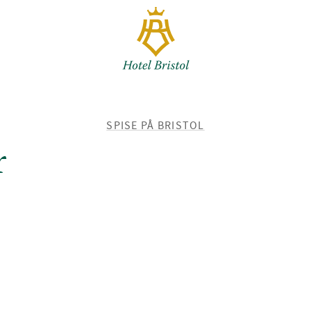
TILBAKE
SPISE PÅ BRISTOL
TIL
r