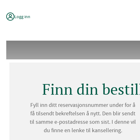
Hopp
til
innhold
Logg inn
Finn din bestil
Fyll inn ditt reservasjonsnummer under for å
få tilsendt bekreftelsen å nytt. Den blir sendt
til samme e-postadresse som sist. I denne vil
du finne en lenke til kansellering.