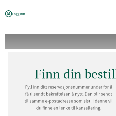
Hopp
til
innhold
Logg inn
Finn din bestil
Fyll inn ditt reservasjonsnummer under for å
få tilsendt bekreftelsen å nytt. Den blir sendt
til samme e-postadresse som sist. I denne vil
du finne en lenke til kansellering.