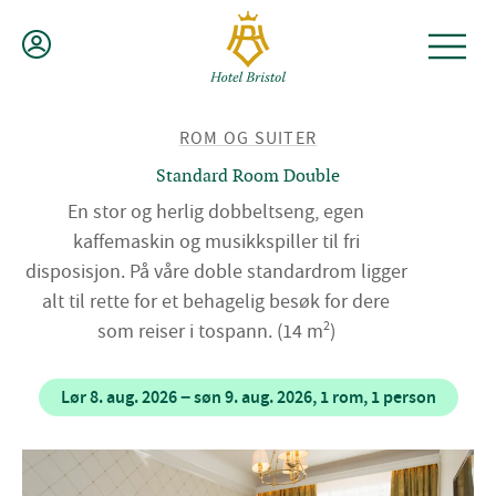
Hopp
til
innhold
TILBAKE
ROM OG SUITER
TIL
Standard Room Double
En stor og herlig dobbeltseng, egen
kaffemaskin og musikkspiller til fri
disposisjon. På våre doble standardrom ligger
alt til rette for et behagelig besøk for dere
2
som reiser i tospann.
(14 m
)
lør 8. aug. 2026 − søn 9. aug. 2026, 1 rom, 1 person