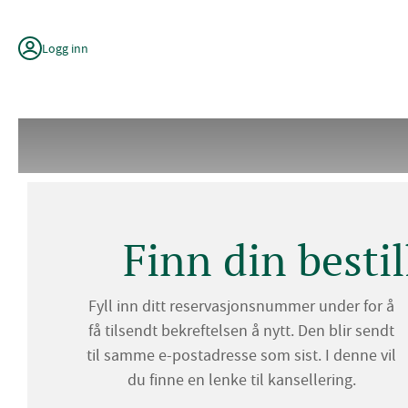
Hopp
til
innhold
Logg inn
Finn din bestil
Fyll inn ditt reservasjonsnummer under for å
få tilsendt bekreftelsen å nytt. Den blir sendt
til samme e-postadresse som sist. I denne vil
du finne en lenke til kansellering.